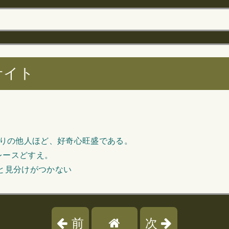
サイト
かりの他人ほど、好奇心旺盛である。
レースどすえ。
法と見分けがつかない
前
次