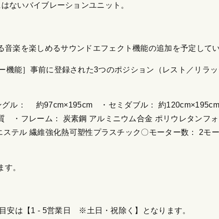
今までにはないバイブレーションユニット。
。
る音楽を楽しめるサウンドエフェクト機能の追加を予定して
ションメモリー機能］事前に登録された3つのポジション（レスト／
 約97cm×195cm ・セミダブル： 約120cm×195c
 ・フレーム： 炭素鋼 アルミニウム合金 ポリウレタンフ
リエステル 繊維強化熱可塑性プラスチック〇モーター数： 2
ます。
安は【1 - 5営業日 ※土日・祝除く】となります。