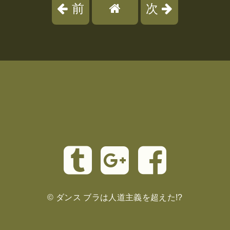
前
次
©
ダンス ブラは人道主義を超えた!?