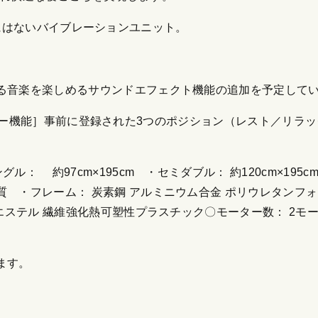
今までにはないバイブレーションユニット。
。
る音楽を楽しめるサウンドエフェクト機能の追加を予定して
ションメモリー機能］事前に登録された3つのポジション（レスト／
 約97cm×195cm ・セミダブル： 約120cm×195c
 ・フレーム： 炭素鋼 アルミニウム合金 ポリウレタンフ
リエステル 繊維強化熱可塑性プラスチック〇モーター数： 2
ます。